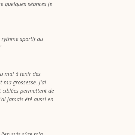
ate quelques séances je
rythme sportif au
"
du mal à tenir des
 ma grossesse. J'ai
t ciblées permettent de
'ai jamais été aussi en
j'en suis sûre m'a