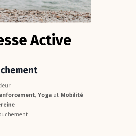
sse Active
ouchement
ndeur
enforcement
,
Y
oga
et
M
obilité
ereine
ccouchement