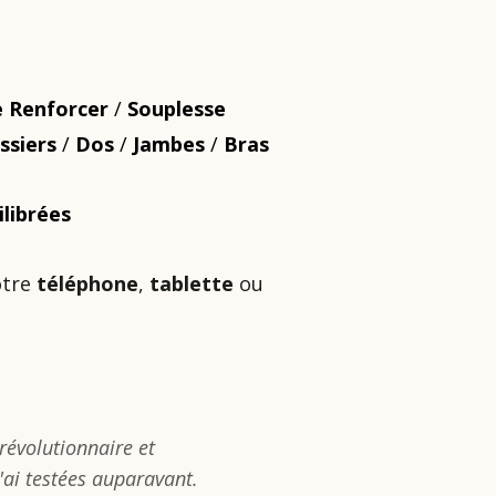
e Renforcer
/
Souplesse
ssiers
/
Dos
/
Jambes
/
Bras
ilibrées
otre
téléphone
,
tablette
ou
révolutionnaire et
'ai testées auparavant.